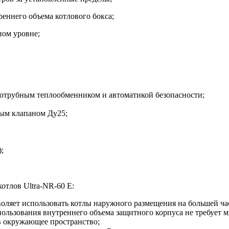
реннего объема котлового бокса;
ном уровне;
дотрубным теплообменником и автоматикой безопасности;
ным клапаном Ду25;
;
отлов Ultra-NR-60 E:
воляет использовать котлы наружного размещения на большей ча
пользования внутреннего объема защитного корпуса не требует 
в окружающее пространство;