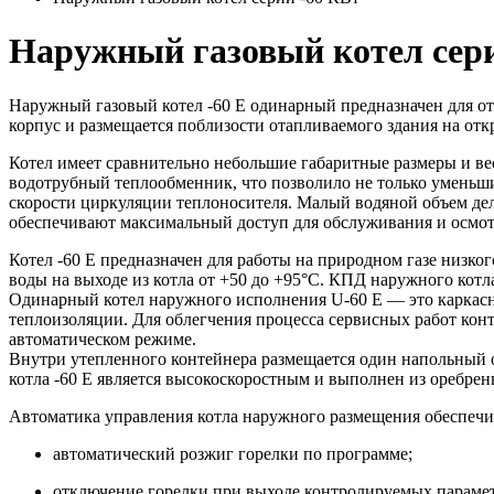
Наружный газовый котел сери
Наружный газовый котел -60 E одинарный предназначен для от
корпус и размещается поблизости отапливаемого здания на откр
Котел имеет сравнительно небольшие габаритные размеры и ве
водотрубный теплообменник, что позволило не только уменьшит
скорости циркуляции теплоносителя. Малый водяной объем де
обеспечивают максимальный доступ для обслуживания и осмот
Котел -60 E предназначен для работы на природном газе низко
воды на выходе из котла от +50 до +95°С. КПД наружного котл
Одинарный котел наружного исполнения U-60 E — это каркас
теплоизоляции. Для облегчения процесса сервисных работ кон
автоматическом режиме.
Внутри утепленного контейнера размещается один напольный 
котла -60 E является высокоскоростным и выполнен из оребрен
Автоматика управления котла наружного размещения обеспечи
автоматический розжиг горелки по программе;
отключение горелки при выходе контролируемых парамет