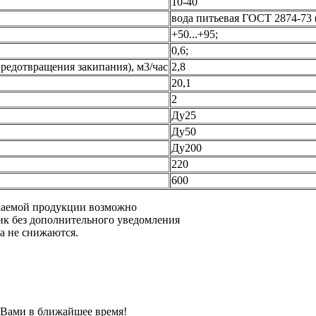
10-40
вода питьевая ГОСТ 2874-73 (
+50...+95;
0,6;
редотвращения закипания), м3/час
2,8
20,1
2
Ду25
Ду50
Ду200
220
600
каемой продукции возможно
ик без дополнительного уведомления
а не снижаются.
с Вами в ближайшее время!