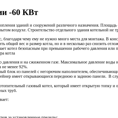
и -60 КВт
опления зданий и сооружений различного назначения. Площадь 
ытом воздухе. Строительство отдельного здания котельной не тр
с, благодаря чему ему не нужно много места для монтажа. В ко
ь общий вес и размер котла, но и в несколько раз снизить отло
лает котел безопасным при превышении рабочего давления или 
ра котла
го давления и на сжиженном газе. Максимальное давление воды н
а не менее 92%.
ный блок из панелей с негорючим наполнителем, обеспечиваю
тейнер имеет открывающиеся переднюю и заднюю панели. В случ
отопительный газовый котел, который имеет открытую топку и 
ных труб.
вает:
ров за установленные пределы;