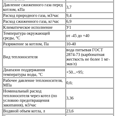
Давление сжиженного газа перед
3,7
котлом, кПа
Расход природного газа, м3/час
9,4
Расход сжиженного газа, кг/час
6,9
Климатическое исполнение
У1
Температура окружающей
от -45 до +40
среды,
°C
Разряжение за котлом, Па
10-40
вода питьевая ГОСТ
2874-73 (карбонатная
Вид теплоносителя
жесткость не более 1 мг-
экв/л)
Диапазон поддержания
+50...+95;
температуры воды,
°C
Рабочее давление теплоносителя,
0,6;
МПа
Номинальный расход
теплоносителя через котел (по
3,36
условию предотвращения
закипания), м3/час
Водяной объем котла, л
23,6