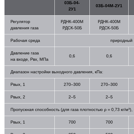
03Б-04-
03Б-04М-2У1
2У1
Регулятор
РДНК-400М
РДНК-400М
давления газа
РДСК-50Б
РДСК-50Б
Рабочая среда
природный 
Давление газа
0,6
0,6
на входе, Рвх, МПа
Диапазон настройки выходного давления, кПа:
Р
вых
, 1
270–300
270–300
Р
вых
, 2
2–5
2–5
Пропускная способность (для газа плотностью ρ = 0,73 кг/м³), 
Р
вых
, 1
700
700