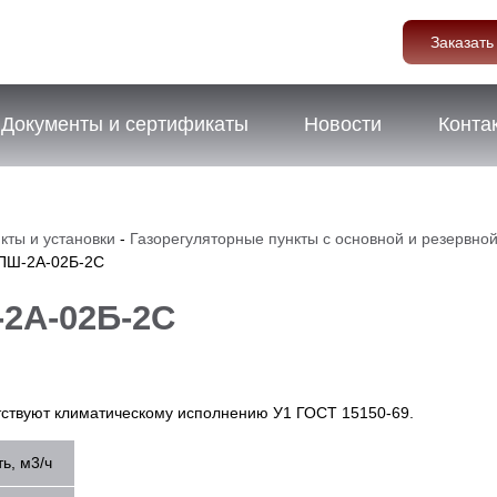
Заказать
Документы и сертификаты
Новости
Конта
кты и установки
-
Газорегуляторные пункты с основной и резервно
РПШ-2А-02Б-2С
2А-02Б-2С
етствуют климатическому исполнению У1 ГОСТ 15150-69.
ь, м
3
/ч