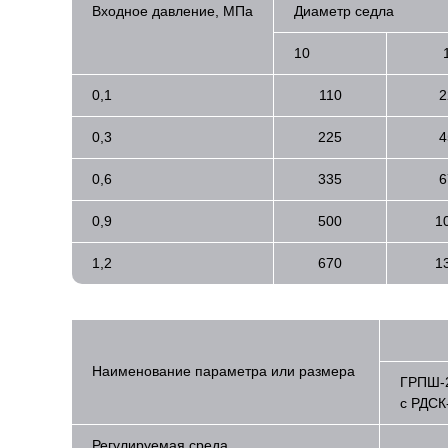
Входное давление, МПа
Диаметр седла
10
0,1
110
2
0,3
225
4
0,6
335
6
0,9
500
1
1,2
670
1
Наименование параметра или размера
ГРПШ-
с РДСК
Регулируемая среда