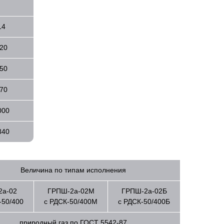
14
20
50
70
000
340
Величина по типам исполнения
2а-02
ГРПШ-2а-02М
ГРПШ-2а-02Б
-50/400
с РДСК-50/400М
с РДСК-50/400Б
природный газ по ГОСТ 5542-87