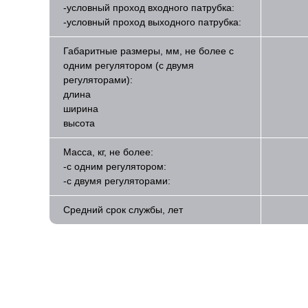
-условный проход входного патрубка:
-условный проход выходного патрубка:
Габаритные размеры, мм, не более с
одним регулятором (с двумя
регуляторами):
длина
ширина
высота
Масса, кг, не более:
-с одним регулятором:
-с двумя регуляторами:
Средний срок службы, лет