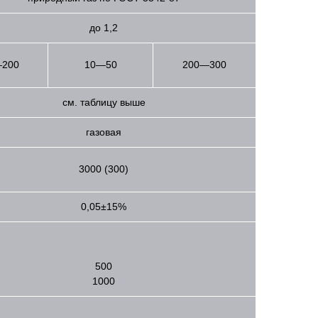
до 1,2
200
10—50
200—300
см. таблицу выше
газовая
3000 (300)
0,05±15%
500
1000