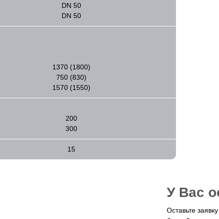
DN 50
DN 50
1370 (1800)
750 (830)
1570 (1550)
200
300
15
У Вас 
Оставьте заявк