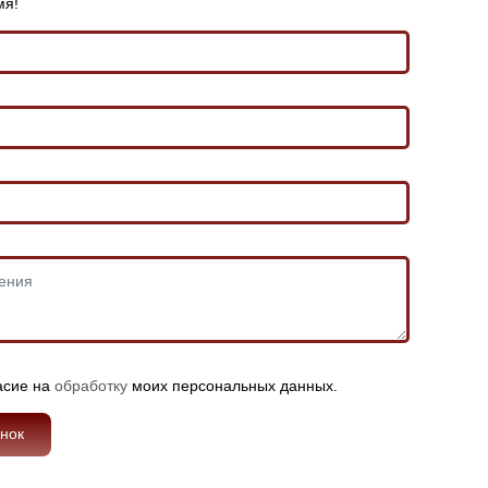
мя!
асие на
обработку
моих персональных данных.
онок