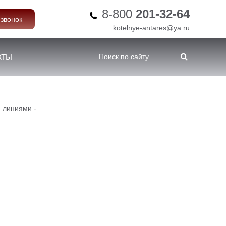
8-800
201-32-64
 звонок
kotelnye-antares@ya.ru
кты
й линиями
-