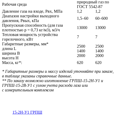
природный газ по
Рабочая среда
ГОСТ 5542-87
Давление газа на входе, Р
вх
, МПа
1,2
1,2
Диапазон настройки выходного
1,5–60
60–600
давления, Р
вых
, кПа
Пропускная способность (для газа
13000
13000
плотностью р = 0,73 кг/м3), м
3
/ч
Тепловая мощность устройства
7
7
горелочного, кВт
Габаритные размеры, мм*
2500
2500
длина L
1400
1400
ширина B
2000
2000
высота H
Масса, кг*:
620
620
* Габаритные размеры и массу изделий уточняйте при заказе,
в таблице указаны справочные данные.
** По заказу возможно изготовление ГРПШ-15-2Н-У1 и
ГРПШ-15-2В-У1 с узлом учета расхода газа или
с измерительным комплексом
15-2Н-У1 ГРПШ