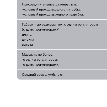
Присоединительные размеры, мм:
-условный проход входного патрубка:
-условный проход выходного патрубка:
Габаритные размеры, мм, с одним регулятором
(с двумя регуляторами):
длина
ширина
высота
Масса, кг, не более:
-с одним регулятором:
-с двумя регуляторами:
Средний срок службы, лет