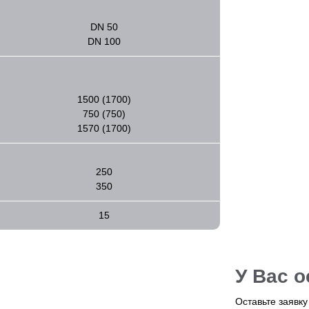
DN 50
DN 100
1500 (1700)
750 (750)
1570 (1700)
250
350
15
У Вас 
Оставьте заявк