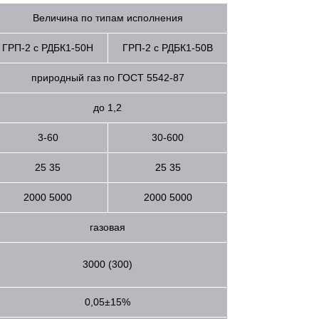
Величина по типам исполнения
ГРП-2 с РДБК1-50Н
ГРП-2 с РДБК1-50В
природный газ по ГОСТ 5542-87
до 1,2
3-60
30-600
25 35
25 35
2000 5000
2000 5000
газовая
3000 (300)
0,05±15%