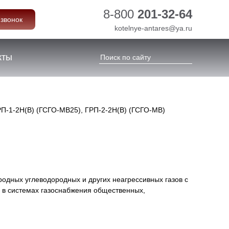
8-800
201-32-64
 звонок
kotelnye-antares@ya.ru
кты
П-1-2Н(В) (ГСГО-МВ25), ГРП-2-2Н(В) (ГСГО-МВ)
одных углеводородных и других неагрессивных газов с
е в системах газоснабжения общественных,