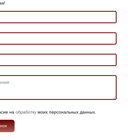
мя!
асие на
обработку
моих персональных данных.
онок