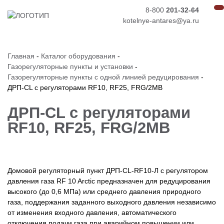
8-800
201-32-64
kotelnye-antares@ya.ru
Главная
-
Каталог оборудования
-
Газорегуляторные пункты и установки
-
Газорегуляторные пункты с одной линией редуцирования
-
ДРП-CL с регуляторами RF10, RF25, FRG/2MB
ДРП-CL с регуляторами
RF10, RF25, FRG/2MB
Домовой регуляторный пункт ДРП-СL-RF10-Л
с регулятором
давления газа RF 10 Arctic предназначен для редуцирования
высокого (до 0,6 МПа) или среднего давления природного
газа, поддержания заданного выходного давления независимо
от изменения входного давления, автоматического
отключения подачи газа при аварийном повышении или